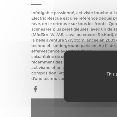
Infatigable passionné, activiste touche-à-
Electric Rescue est une référence depuis prè
rave, on le retrouve sur tous les fronts. Quan
scènes les plus prestigieuses, avec un de 
(Möd3rn, W.LV.S, Laval ou encore Re.Kod), c
la belle aventure Skryptöm lancée en 2007 q
techno et l’underground parisien. Au fil des
effervescence avec plus d’une
soixantaine de sorties, une reconnaissance 
récemment des résidences à Paris au Kilom
activisme et un amour pour la musique qu’il
composition. Producteur ultra prolifique, E
This 
d’une techno sans concession.