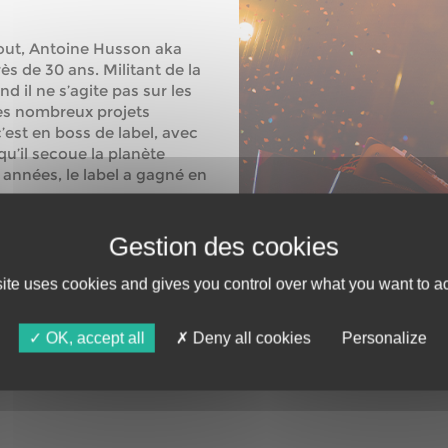
tout, Antoine Husson aka
s de 30 ans. Militant de la
d il ne s’agite pas sur les
ses nombreux projets
’est en boss de label, avec
u’il secoue la planète
 années, le label a gagné en
internationale et plus
ètre25 et au Nexus. Un
 exprime avant tout par la
lectric Rescue est le gardien
site uses cookies and gives you control over what you want to ac
OK, accept all
Deny all cookies
Personalize