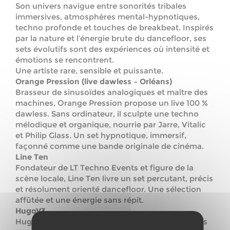
Son univers navigue entre sonorités tribales
immersives, atmosphères mental-hypnotiques,
techno profonde et touches de breakbeat. Inspirés
par la nature et l’énergie brute du dancefloor, ses
sets évolutifs sont des expériences où intensité et
émotions se rencontrent.
Une artiste rare, sensible et puissante.
Orange Pression (live dawless – Orléans)
Brasseur de sinusoïdes analogiques et maître des
machines, Orange Pression propose un live 100 %
dawless. Sans ordinateur, il sculpte une techno
mélodique et organique, nourrie par Jarre, Vitalic
et Philip Glass. Un set hypnotique, immersif,
façonné comme une bande originale de cinéma.
Line Ten
Fondateur de LT Techno Events et figure de la
scène locale, Line Ten livre un set percutant, précis
et résolument orienté dancefloor. Une sélection
affûtée et une énergie sans répit.
HugoV3
HugoV3 navigue entre exploration de rythmiques