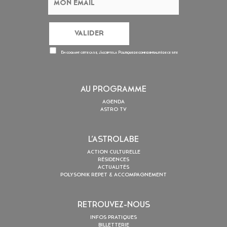
En cochant cette case, j’accepte la
Politique de confidentialité
de ce site
AU PROGRAMME
AGENDA
ASTRO TV
L’ASTROLABE
ACTION CULTURELLE
RÉSIDENCES
ACTUALITÉS
POLYSONIK REPET & ACCOMPAGNEMENT
RETROUVEZ-NOUS
INFOS PRATIQUES
BILLETTERIE