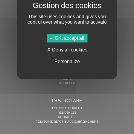
S'ABONNER À LA NEWSLETTER
This site uses cookies and gives you
control over what you want to activate
OK, accept all
Deny all cookies
En cochant cette case, j’accepte la
Politique de confidentialité
de ce site
Personalize
AU PROGRAMME
AGENDA
ASTRO TV
L’ASTROLABE
ACTION CULTURELLE
RÉSIDENCES
ACTUALITÉS
POLYSONIK REPET & ACCOMPAGNEMENT