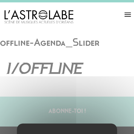
Toggl
navigat
offline-Agenda_Slider
ABONNE-TOI !