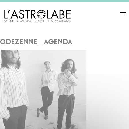
Toggl
navigat
odezenne_agenda