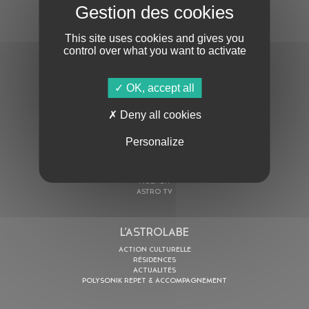
S'ABONNER À LA NEWSLETTER
This site uses cookies and gives you
control over what you want to activate
OK, accept all
Deny all cookies
En cochant cette case, j’accepte la
Politique de confidentialité
de ce site
Personalize
AU PROGRAMME
AGENDA
ASTRO TV
L’ASTROLABE
ACTION CULTURELLE
RÉSIDENCES
ACTUALITÉS
POLYSONIK REPET & ACCOMPAGNEMENT