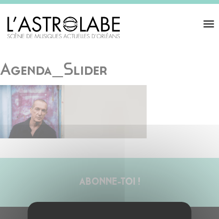
Toggl
navigat
Agenda_Slider
ABONNE-TOI !