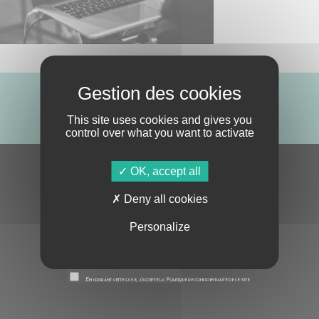
ABONNE-TOI !
This site uses cookies and gives you
control over what you want to activate
OK, accept all
S'ABONNER À LA NEWSLETTER
Deny all cookies
Personalize
En cochant cette case, j’accepte la
Politique de confidentialité
de ce site