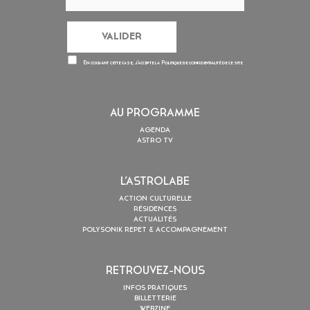
En cochant cette case, j’accepte la
Politique de confidentialité
de ce site
AU PROGRAMME
AGENDA
ASTRO TV
L’ASTROLABE
ACTION CULTURELLE
RÉSIDENCES
ACTUALITÉS
POLYSONIK REPET & ACCOMPAGNEMENT
RETROUVEZ-NOUS
INFOS PRATIQUES
BILLETTERIE
WEBZINE