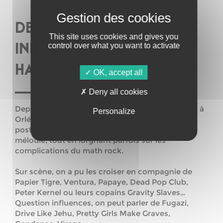
DEVONMILES (ORLÉANS /
This site uses cookies and gives you
control over what you want to activate
INDIE-ROCK – POST-
HARDCORE)
OK, accept all
Deny all cookies
Depuis sa fondation à la fin du millénaire dernier à
Personalize
Orléans,
DevonMiles
ancre son propos dans le
post hardcore, en recherchant la tension, la
mélodie, tout en lorgnant parfois sur les
complications du math rock.
Sur scène, on a pu les croiser en compagnie de
Papier Tigre, Ventura, Papaye, Dead Pop Club,
Peter Kernel ou leurs copains Gravity Slaves…
Question influences, on peut parler de Fugazi,
Drive Like Jehu, Pretty Girls Make Graves,