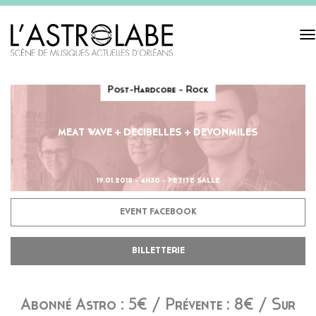
Tog
navi
Post-Hardcore - Rock
MEAT WAVE + DECIBELLES + DEVONMILES
19.01.2018 - 4H30 - PETITE SALLE
EVENT FACEBOOK
BILLETTERIE
Abonné Astro : 5€ / Prévente : 8€ / Sur