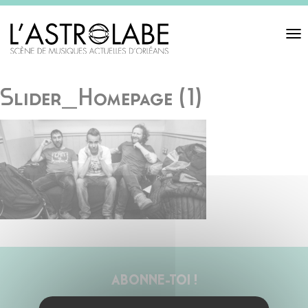
Toggl
navigat
Slider_Homepage (1)
ABONNE-TOI !