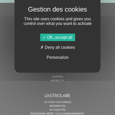
S'ABONNER À LA NEWSLETTER
This site uses cookies and gives you
control over what you want to activate
OK, accept all
Deny all cookies
En cochant cette case, j’accepte la
Politique de confidentialité
de ce site
Personalize
AU PROGRAMME
AGENDA
ASTRO TV
L’ASTROLABE
ACTION CULTURELLE
RÉSIDENCES
ACTUALITÉS
POLYSONIK REPET & ACCOMPAGNEMENT