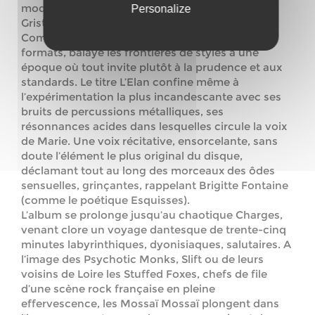
modèles, à la musique industrielle de Throbbing
Personalize
Gristle, à la noise de Sonic Youth ou Swans.
Comme ces derniers, Mossaï Mossaï tord les
formats, balaye les frontières de styles à une
époque où tout invite plutôt à la prudence et aux
standards. Le titre L’Elan confine même à
l’expérimentation la plus incandescante avec ses
bruits de percussions métalliques, ses
résonnances acides dans lesquelles circule la voix
de Marie. Une voix récitative, ensorcelante, sans
doute l’élément le plus original du disque,
déclamant tout au long des morceaux des ôdes
sensuelles, grinçantes, rappelant Brigitte Fontaine
(comme le poétique Esquisses).
L’album se prolonge jusqu’au chaotique Charges,
venant clore un voyage dantesque de trente-cinq
minutes labyrinthiques, dyonisiaques, salutaires. A
l’image des Psychotic Monks, Slift ou de leurs
voisins de Loire les Stuffed Foxes, chefs de file
d’une scène rock française en pleine
effervescence, les Mossaï Mossaï plongent dans