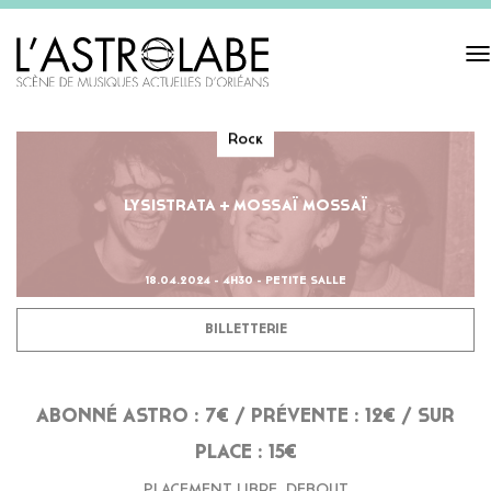
Tog
navi
Rock
LYSISTRATA + MOSSAÏ MOSSAÏ
18.04.2024 - 4H30 - PETITE SALLE
BILLETTERIE
ABONNÉ ASTRO : 7€ / PRÉVENTE : 12€ / SUR
PLACE : 15€
PLACEMENT LIBRE, DEBOUT