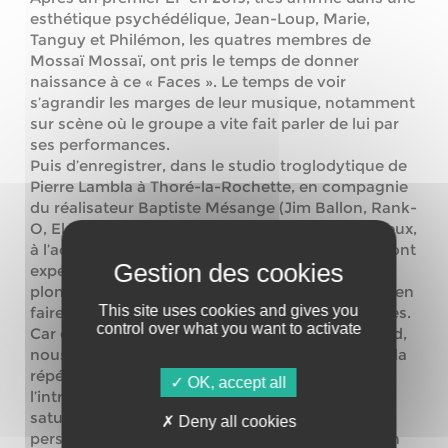
esthétique psychédélique, Jean-Loup, Marie,
Tanguy et Philémon, les quatres membres de
Mossaï Mossaï, ont pris le temps de donner
naissance à ce « Faces ». Le temps de voir
s’agrandir les marges de leur musique, notamment
sur scène où le groupe a vite fait parler de lui par
ses performances.
Puis d’enregistrer, dans le studio troglodytique de
Pierre Lambla à Thoré-la-Rochette, en compagnie
du réalisateur Baptiste Mésange (Jim Ballon, Rank-
O, Electric Vocuhila…). Là, dans cet espace argileux,
à l’acoustique si particulière, les Mossaï Mossaï ont
expérimenté, salissant les sources acoustiques,
plongeant dans la matière en la distordant pour en
This site uses cookies and gives you
faire jaillir de véritables épiphanies hallucinatoires.
control over what you want to activate
Car c’est un point central de ce disque : tout tend,
nous convie ici à l’hallucination. Que ce soit par la
répétition des rythmes tribaux, comme dans
OK, accept all
l’introductif Cerebral, ou par les échos et les
saturations des guitares, perturbant les
Deny all cookies
perspectives, les espaces d’écoute. On pense, en