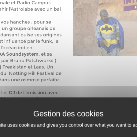
onale et Radio Campus
hir l’Astrolabe avec un bal
vos hanches : pour se
 un groupe orléanais de
 dansant puise ses origines
 influencé par le funk, le
 l’océan indien.
AA Soundsystem
, et sa
t par Bruno Patchworks (
j Freakistan et Laas. Un
 du Notting Hill Festival de
 dans une osmose parfaite
, les DJ de l’émission avec
nitivement transformer
e à chasser la morosité des
siliens, d’afrofunk et de
electropicale… jusqu’à 3h !
colat, ça va direct dans les
site uses cookies and gives you control over what you want to ac