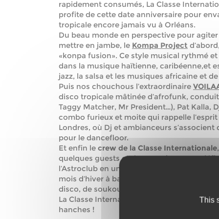
rapidement consumés, La Classe Internati
profite de cette date anniversaire pour enva
tropicale encore jamais vu à Orléans.
Du beau monde en perspective pour agiter 
mettre en jambe, le
Kompa Project
d’abord,
«konpa fusion». Ce style musical rythmé et
dans la musique haïtienne, caribéenne,et est
jazz, la salsa et les musiques africaine et de
Puis nos chouchous l’extraordinaire
VOILA
disco tropicale mâtinée d’afrofunk, condui
Taggy Matcher, Mr President…), Pat Kalla, D
combo furieux et moite qui rappelle l’esprit
Londres, où Dj et ambianceurs s’associent
pour le dancefloor.
Et enfin le
crew de la Classe Internationale
quelques guests et des surprises pour défi
l’Astroclub en un gigantesque brasier propr
mois d’hiver à base de rythmes latins et bré
disco, de soukous, de grooves caribéens, d’
La Classe Internationale, c’est comme le cho
This 
hanches !