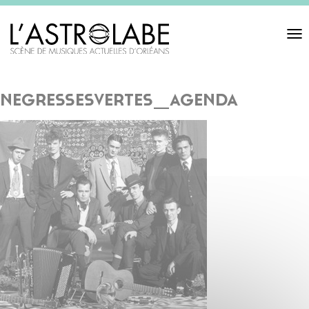
Toggl
navigat
negressesvertes_agenda