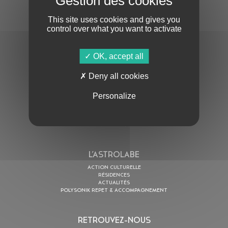
This site uses cookies and gives you
control over what you want to activate
OK, accept all
En cochant cette case, j’accepte la
Politique de confidentialité
de ce site
Deny all cookies
Personalize
AU PROGRAMME
AGENDA
ASTRO TV
L’ASTROLABE
ACTION CULTURELLE
RÉSIDENCES
ACTUALITÉS
POLYSONIK REPET & ACCOMPAGNEMENT
RETROUVEZ-NOUS