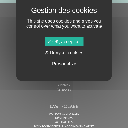
S'ABONNER À LA NEWSLETTER
This site uses cookies and gives you
control over what you want to activate
OK, accept all
Deny all cookies
En cochant cette case, j’accepte la
Politique de confidentialité
de ce site
Personalize
AU PROGRAMME
AGENDA
ASTRO TV
L’ASTROLABE
ACTION CULTURELLE
RÉSIDENCES
ACTUALITÉS
POLYSONIK REPET & ACCOMPAGNEMENT