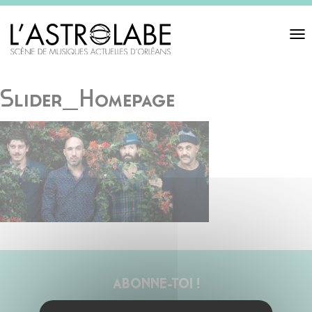
Toggl
navigat
Slider_Homepage
ABONNE-TOI !