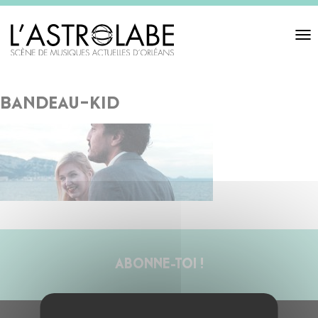
Toggl
navigat
bandeau-kid
ABONNE-TOI !