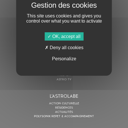
S'ABONNER À LA NEWSLETTER
This site uses cookies and gives you
control over what you want to activate
OK, accept all
Deny all cookies
En cochant cette case, j’accepte la
Politique de confidentialité
de ce site
Personalize
AU PROGRAMME
AGENDA
ASTRO TV
L’ASTROLABE
ACTION CULTURELLE
RÉSIDENCES
ACTUALITÉS
POLYSONIK REPET & ACCOMPAGNEMENT