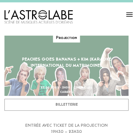
Tog
navi
Projection
PEACHES GOES BANANAS + KIM (KARAOKÉ
INTERNATIONAL DU MATRIMOINE)
23.05.2025 - 3H30 - CINÉMA LES
CARMES
BILLETTERIE
ENTRÉE AVEC TICKET DE LA PROJECTION
19H30 – 23H30