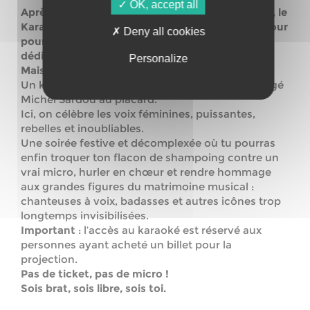
OK, accept all
Après le succès fulgurant de la première édition, le
Karaoké International du Matrimoine est de retour
Deny all cookies
pour une nouvelle session enflammée, toujours
dédiée aux autrices de musiques actuelles.
Personalize
Mais le KIM, c’est quoi au juste ?
Un karaoké comme les autres… sauf qu’on a rangé
Michel Sardou au placard.
Ici, on célèbre les voix féminines, puissantes,
rebelles et inoubliables.
Une soirée festive et décomplexée où tu pourras
enfin troquer ton flacon de shampoing contre un
vrai micro, hurler en chœur et rendre hommage
aux grandes figures du matrimoine musical :
chanteuses à voix, badasses et autres icônes trop
longtemps invisibilisées.
Important
: l’accès au karaoké est réservé aux
personnes ayant acheté un billet pour la
projection.
Pas de ticket, pas de micro !
Sois brat, sois libre, sois toi.