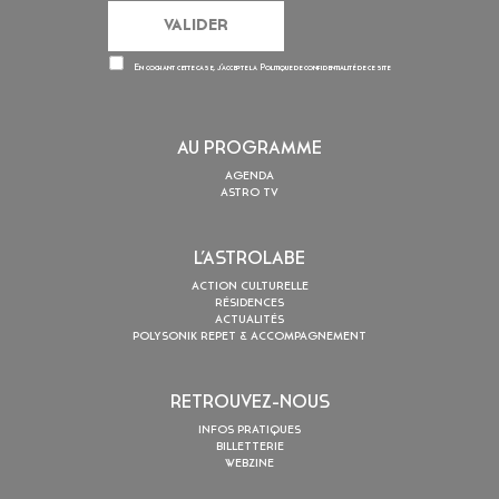
En cochant cette case, j’accepte la
Politique de confidentialité
de ce site
AU PROGRAMME
AGENDA
ASTRO TV
L’ASTROLABE
ACTION CULTURELLE
RÉSIDENCES
ACTUALITÉS
POLYSONIK REPET & ACCOMPAGNEMENT
RETROUVEZ-NOUS
INFOS PRATIQUES
BILLETTERIE
WEBZINE