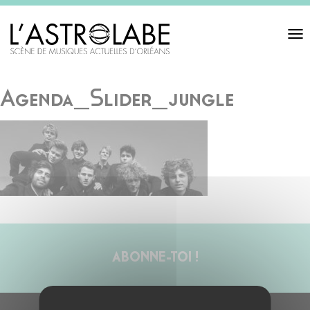
Toggl
navigat
Agenda_Slider_jungle
ABONNE-TOI !