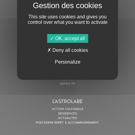
S'ABONNER À LA NEWSLETTER
This site uses cookies and gives you
control over what you want to activate
OK, accept all
Deny all cookies
En cochant cette case, j’accepte la
Politique de confidentialité
de ce site
Personalize
AU PROGRAMME
AGENDA
ASTRO TV
L’ASTROLABE
ACTION CULTURELLE
RÉSIDENCES
ACTUALITÉS
POLYSONIK REPET & ACCOMPAGNEMENT