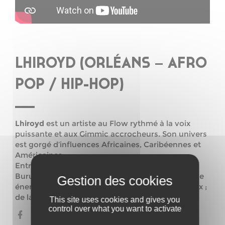
LHIROYD (ORLÉANS – AFRO
POP / HIP-HOP)
Lhiroyd
est un artiste au Flow rythmé à la voix
puissante et aux Gimmic accrocheurs. Son univers
est gorgé d’influences Africaines, Caribéennes et
Américaines.
Entre les différents pays de son enfance, le
Burundi le Rwanda et le Gabon, il a accumulé une
énergie culturelle qui se dégage de ses morceaux ;
de la mélancolie à la joie, de la colère à l’amour.
This site uses cookies and gives you
control over what you want to activate