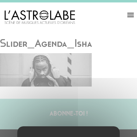
Toggl
navigat
Slider_Agenda_Isha
ABONNE-TOI !