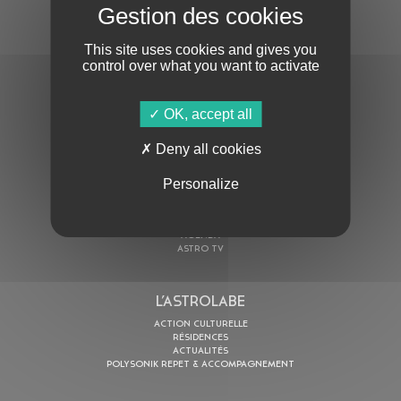
S'ABONNER À LA NEWSLETTER
This site uses cookies and gives you
control over what you want to activate
OK, accept all
Deny all cookies
En cochant cette case, j’accepte la
Politique de confidentialité
de ce site
Personalize
AU PROGRAMME
AGENDA
ASTRO TV
L’ASTROLABE
ACTION CULTURELLE
RÉSIDENCES
ACTUALITÉS
POLYSONIK REPET & ACCOMPAGNEMENT