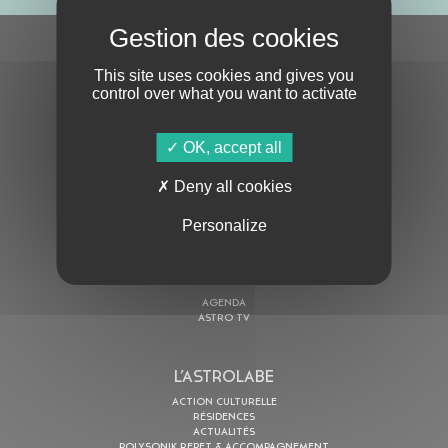
S'ABONNER À LA NEWSLETTER
This site uses cookies and gives you
control over what you want to activate
OK, accept all
Deny all cookies
En cochant cette case, j’accepte la
Politique de confidentialité
de ce site
Personalize
AU PROGRAMME
AGENDA
ASTRO TV
L’ASTROLABE
ACTION CULTURELLE
RÉSIDENCES
ACTUALITÉS
POLYSONIK REPET & ACCOMPAGNEMENT