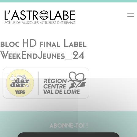
Toggl
navigat
bloc HD final Label
WeekEndJeunes_24
ABONNE-TOI !