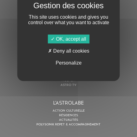
S'ABONNER À LA NEWSLETTER
This site uses cookies and gives you
control over what you want to activate
OK, accept all
Deny all cookies
En cochant cette case, j’accepte la
Politique de confidentialité
de ce site
Personalize
AU PROGRAMME
AGENDA
ASTRO TV
L’ASTROLABE
ACTION CULTURELLE
RÉSIDENCES
ACTUALITÉS
POLYSONIK REPET & ACCOMPAGNEMENT