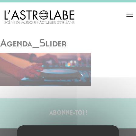
Toggl
navigat
Agenda_Slider
ABONNE-TOI !