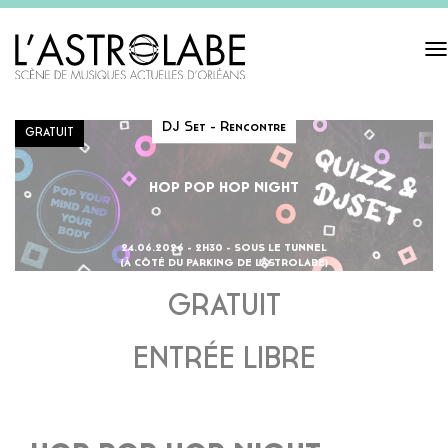
Tog
navi
DJ Set - Rencontre
GRATUIT
HOP POP HOP NIGHT
24.06.2026 - 2H30 - SOUS LE TUNNEL
(À CÔTÉ DU PARKING DE L'ASTROLABE)
GRATUIT
ENTRÉE LIBRE