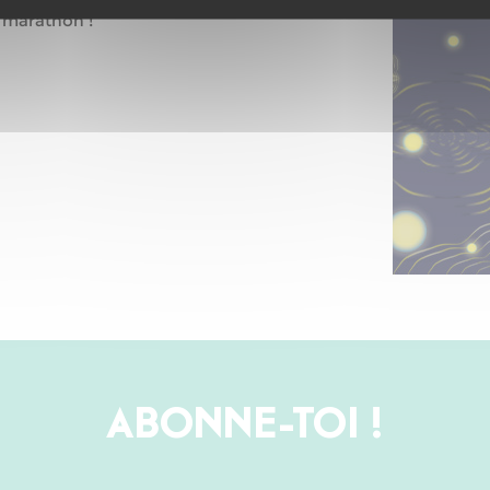
e marathon !
ABONNE-TOI !