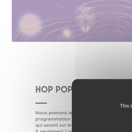
HOP POP HOP – LE WA
This 
Nous prenons le contrôle du bar, pour vous
programmation et vous faire découvrir en a
qui seront sur le festival leS 13 & 14 Septem
À seulement 2 jours de ce weekend de fou, 