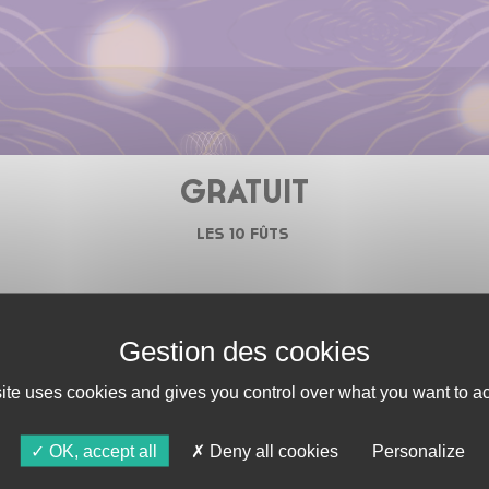
GRATUIT
LES 10 FÛTS
RM UP
site uses cookies and gives you control over what you want to ac
 présenter la
vant première les bières
OK, accept all
Deny all cookies
Personalize
bre.
il est grand temps de