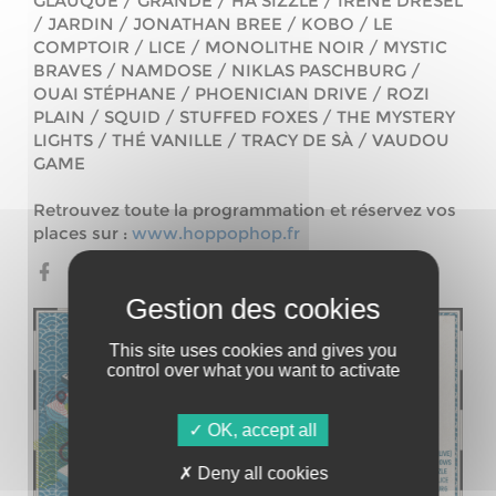
GLAUQUE / GRANDE / HA SIZZLE / IRENE DRESEL
/ JARDIN / JONATHAN BREE / KOBO / LE
COMPTOIR / LICE / MONOLITHE NOIR / MYSTIC
BRAVES / NAMDOSE / NIKLAS PASCHBURG /
OUAI STÉPHANE / PHOENICIAN DRIVE / ROZI
PLAIN / SQUID / STUFFED FOXES / THE MYSTERY
LIGHTS / THÉ VANILLE / TRACY DE SÀ / VAUDOU
GAME
Retrouvez toute la programmation et réservez vos
places sur :
www.hoppophop.fr
Site web
This site uses cookies and gives you
control over what you want to activate
OK, accept all
Deny all cookies