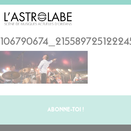
106790674_21558972512224
ABONNE-TOI !