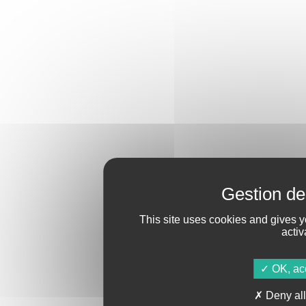
This site uses cookies and gives y
activ
OK, acc
Deny all