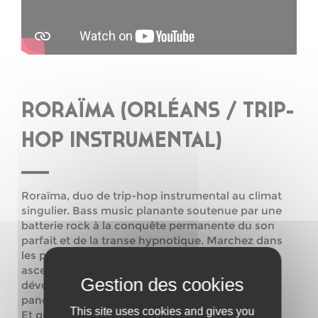
RORAÏMA (ORLÉANS / TRIP-
HOP INSTRUMENTAL)
Roraïma, duo de trip-hop instrumental au climat
singulier. Bass music planante soutenue par une
batterie rock à la conquête permanente du son
parfait et de la transe hypnotique. Marchez dans
les pas de vos guides et embarquez dans une
ascension spectaculaire où chaque morceau se
dévoile comme un nouveau point de son
panoramique.
This site uses cookies and gives you
Et quand l’image colore le spectre sonore,