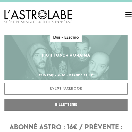
Tog
navi
Dub - Electro
HIGH TONE + RORAÏMA
12.10.2019 - 4H30 - GRANDE SALLE
EVENT FACEBOOK
BILLETTERIE
ABONNÉ ASTRO : 16€ / PRÉVENTE :