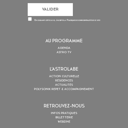
En cochant cette case, j’accepte la
Politique de confidentialité
de ce site
AU PROGRAMME
AGENDA
ASTRO TV
L’ASTROLABE
ACTION CULTURELLE
RÉSIDENCES
ACTUALITÉS
POLYSONIK REPET & ACCOMPAGNEMENT
RETROUVEZ-NOUS
INFOS PRATIQUES
BILLETTERIE
WEBZINE