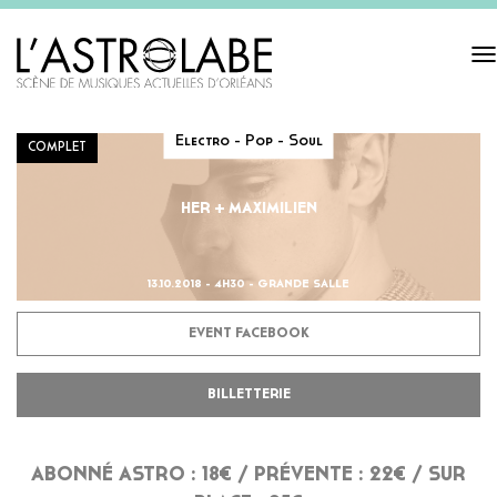
Tog
navi
Electro - Pop - Soul
COMPLET
HER + MAXIMILIEN
13.10.2018 - 4H30 - GRANDE SALLE
EVENT FACEBOOK
BILLETTERIE
ABONNÉ ASTRO : 18€ / PRÉVENTE : 22€ / SUR