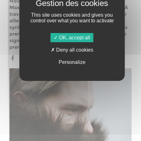
Novatrice et imagée, l’électronique futuriste de
Maximilien mêle synthés et musique organique. À
travers ses différentes inspirations, le producteur
This site uses cookies and gives you
allie boîtes à rythmes, expérimentations
control over what you want to activate
synthétiques, piano et voix vocodées. Après deux
premiers singles ‘Messian’ et ‘Alliance’ la nouvelle
OK, accept all
signature d’Elephant & Castle dévoilera son
premier album en avril prochain.
Deny all cookies
Personalize