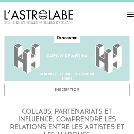
Tog
navi
Rencontre
GRÉGOIRE MÉDINA
31.01.2025 - 23H00 - LA RUCHE EN
SCÈNE
INSCRIPTION
COLLABS, PARTENARIATS ET
INFLUENCE, COMPRENDRE LES
RELATIONS ENTRE LES ARTISTES ET