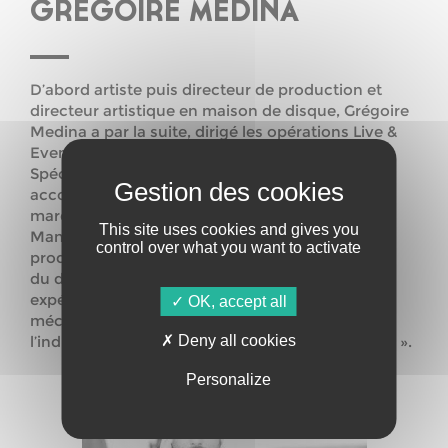
GRÉGOIRE MÉDINA
D’abord artiste puis directeur de production et
directeur artistique en maison de disque, Grégoire
Medina a par la suite, dirigé les opérations Live &
Event chez A&R Studios / Universal Music.
Spécialisé dans les stratégies de partenariat, il
accompagne aujourd’hui des artistes et des
marques dans la construction de leurs collabs.
This site uses cookies and gives you
Manager de plusieurs artistes, consultant en
control over what you want to activate
production d’événements et intervenant au sein
du dispositif Propul’son, il partagera son
expérience pour éclairer cette facette souvent
OK, accept all
méconnue mais aujourd’hui fondamentale de
Deny all cookies
l’industrie musicale qu’est le « brand partnership ».
Personalize