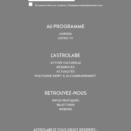
En cochant cette case, j’accepte la
Politique de confidentialité
de ce site
AU PROGRAMME
AGENDA
ASTRO TV
L’ASTROLABE
ACTION CULTURELLE
RÉSIDENCES
ACTUALITÉS
POLYSONIK REPET & ACCOMPAGNEMENT
RETROUVEZ-NOUS
INFOS PRATIQUES
BILLETTERIE
WEBZINE
ASTROLABE
TOUS DROIT RÉSERVÉS -