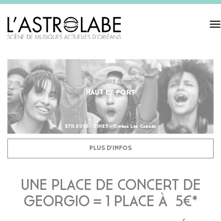
Tog
navi
HAUT ET FORT
27.11.2021 - 21H25 - Cinéma Les Carmes
PLUS D'INFOS
UNE PLACE DE CONCERT DE
GEORGIO = 1 PLACE À 5€*