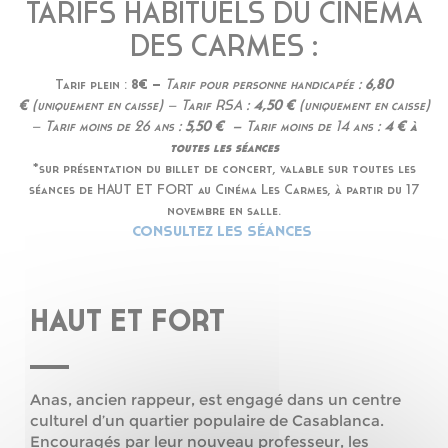
TARIFS HABITUELS DU CINÉMA
DES CARMES :
Tarif plein :
8€ –
Tarif pour personne handicapée :
6,80
€
(uniquement en caisse) –
Tarif RSA :
4,50 €
(uniquement en caisse)
–
Tarif moins de 26 ans :
5,50 € –
Tarif moins de 14 ans :
4 € à
toutes les séances
*sur présentation du billet de concert, valable sur toutes les
séances de HAUT ET FORT au Cinéma Les Carmes, à partir du 17
novembre en salle.
CONSULTEZ LES SÉANCES
HAUT ET FORT
Anas, ancien rappeur, est engagé dans un centre
culturel d’un quartier populaire de Casablanca.
Encouragés par leur nouveau professeur, les