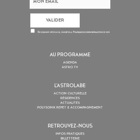
En cochant cette case, j’accepte la
Politique de confidentialité
de ce site
AU PROGRAMME
AGENDA
ASTRO TV
L’ASTROLABE
ACTION CULTURELLE
RÉSIDENCES
ACTUALITÉS
POLYSONIK REPET & ACCOMPAGNEMENT
RETROUVEZ-NOUS
INFOS PRATIQUES
BILLETTERIE