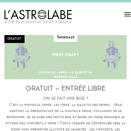
Tog
navi
Shoegaze
GRATUIT
FIRST DRAFT
10.01.2025 - 2H30 - LE CLUB ET LA
GRANDE SALLE
GRATUIT – ENTRÉE LIBRE
ON SE FAIT UNE BISE ?
C’est la nouvelle année, les vœux, la galette des reines… Mais
surtout la présentation de la nouvelle prog, l’occasion de se
retrouver, de se faire une petite bise et boire un verre ensemble au
rythme des concerts à venir ! Toute l’équipe de L’Astrolabe sera là
pour vous présenter l’activité du semestre : les concerts, les