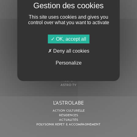
S'ABONNER À LA NEWSLETTER
This site uses cookies and gives you
control over what you want to activate
OK, accept all
Deny all cookies
En cochant cette case, j’accepte la
Politique de confidentialité
de ce site
Personalize
AU PROGRAMME
AGENDA
ASTRO TV
L’ASTROLABE
ACTION CULTURELLE
RÉSIDENCES
ACTUALITÉS
POLYSONIK REPET & ACCOMPAGNEMENT