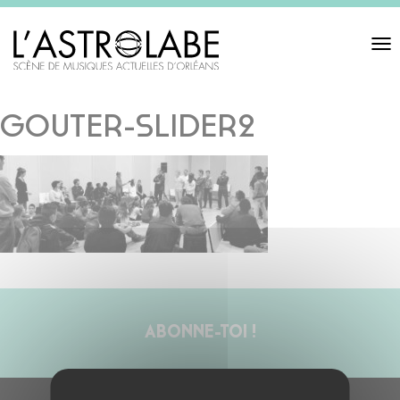
Toggl
navigat
GOUTER-SLIDER2
ABONNE-TOI !