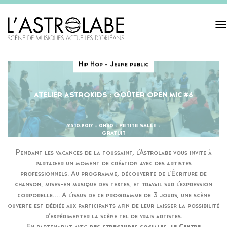
Tog
navi
Hip Hop - Jeune public
ATELIER ASTROKIDS : GOÛTER OPEN MIC #6
25.10.2017 - 0H30 - PETITE SALLE -
GRATUIT
Pendant les vacances de la toussaint, l’Astrolabe vous invite à
partager un moment de création avec des artistes
professionnels. Au programme, découverte de l’Écriture de
chanson, mises-en musique des textes, et travail sur l’expression
corporelle…. A l’issus de ce programme de 3 jours, une scène
ouverte est dédiée aux participants afin de leur laisser la possibilité
d’expérimenter la scène tel de vrais artistes.