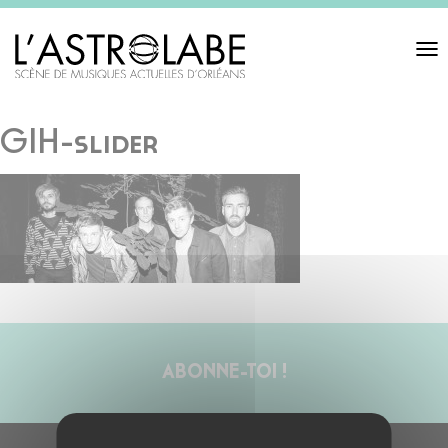
Toggl
navigat
GIH-slider
ABONNE-TOI !