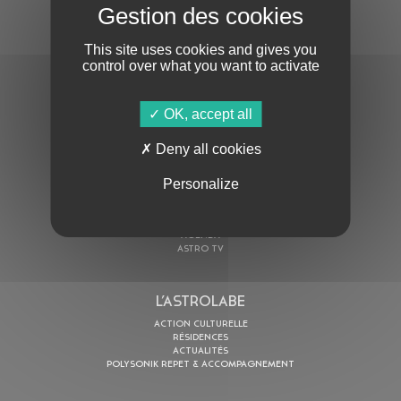
S'ABONNER À LA NEWSLETTER
This site uses cookies and gives you
control over what you want to activate
OK, accept all
Deny all cookies
En cochant cette case, j’accepte la
Politique de confidentialité
de ce site
Personalize
AU PROGRAMME
AGENDA
ASTRO TV
L’ASTROLABE
ACTION CULTURELLE
RÉSIDENCES
ACTUALITÉS
POLYSONIK REPET & ACCOMPAGNEMENT