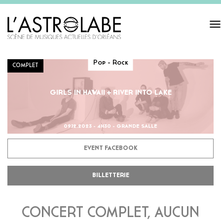
Tog
navi
Pop - Rock
COMPLET
GIRLS IN HAWAII + RIVER INTO LAKE
09.12.2023 - 4H30 - GRANDE SALLE
EVENT FACEBOOK
BILLETTERIE
CONCERT COMPLET, AUCUN