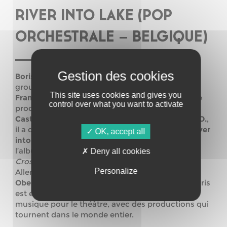
RIVER INTO LAKE (POP
ORCHESTRALE – BELGIQUE)
Boris Gronemberger
a fait partie de plusieurs
groupes belges à succès tels que
Girls in Hawaii,
This site uses cookies and gives you
Françoiz Breut, Chantal Acda.
.. et continue de se
control over what you want to activate
produire en live aux côtés de
Blondy Brownie et
Castus
. Anciennement connu sous le nom de
V.O.
,
il a dévoilé ses premiers titres sous le nom de
River
OK, accept all
into Lake
en 2019. Avec ce projet solo, il sort
l’album «
Let the Beast Out
» et l’EP «
The
Deny all cookies
Crossing
« , se produit en Belgique et en
Personalize
Allemagne, et assure la première partie d’
Agnes
Obel
lors de sa dernière tournée européenne. Boris
est également très actif dans la composition de
musique pour le théâtre, avec des productions qui
tournent dans le monde entier.