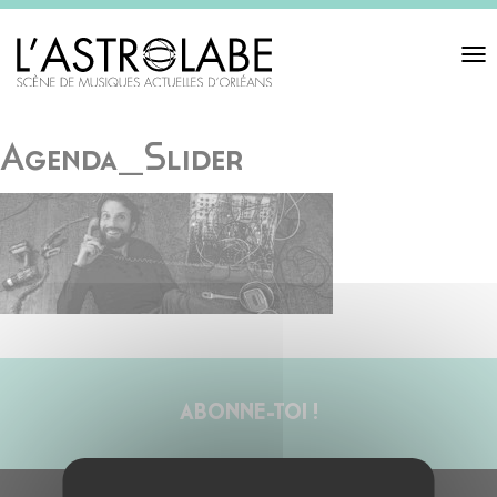
Toggl
navigat
Agenda_Slider
ABONNE-TOI !