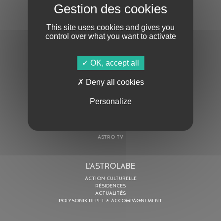
S'ABONNER À LA NEWSLETTER
This site uses cookies and gives you
control over what you want to activate
OK, accept all
Deny all cookies
En cochant cette case, j’accepte la
Politique de confidentialité
de ce site
Personalize
AU PROGRAMME
AGENDA
ASTRO TV
L’ASTROLABE
ACTION CULTURELLE
RÉSIDENCES
ACTUALITÉS
POLYSONIK REPET & ACCOMPAGNEMENT