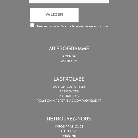
En cochant cette case, j’accepte la
Politique de confidentialité
de ce site
AU PROGRAMME
AGENDA
ASTRO TV
L’ASTROLABE
ACTION CULTURELLE
RÉSIDENCES
ACTUALITÉS
POLYSONIK REPET & ACCOMPAGNEMENT
RETROUVEZ-NOUS
INFOS PRATIQUES
BILLETTERIE
WEBZINE