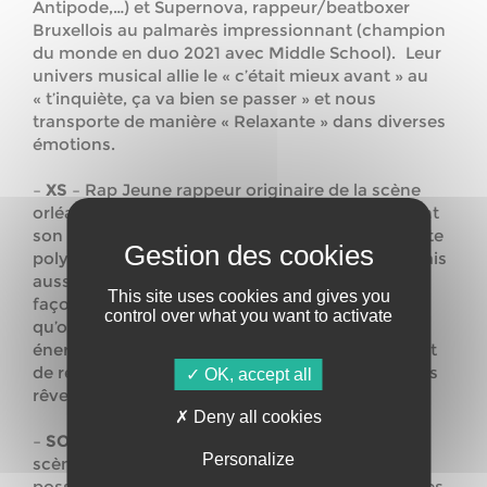
Antipode,…) et Supernova, rappeur/beatboxer
Bruxellois au palmarès impressionnant (champion
du monde en duo 2021 avec Middle School). Leur
univers musical allie le « c’était mieux avant » au
« t’inquiète, ça va bien se passer » et nous
transporte de manière « Relaxante » dans diverses
émotions.
–
XS
– Rap Jeune rappeur originaire de la scène
orléanaise XS évolue et se perfectionne en créant
son propre home studio, devenant ainsi un artiste
polyvalent capable de composer, interpréter, mais
aussi d’assumer son rôle d’ingénieur du son. Sa
This site uses cookies and gives you
façon unique d’utiliser l’autotune amène un son
control over what you want to activate
qu’on reconnaît tout de suite, porté par une
énergie scénique remarquable. Les textes parlent
de réussite, de dépasser ses limites et réaliser ses
OK, accept all
rêves.
Deny all cookies
–
SOLEL
– Mix techno Très jeune pousse de la
Personalize
scène orléanaise. Solel explore les facilités qu’il
possède à se plonger dans l’univers des musiques