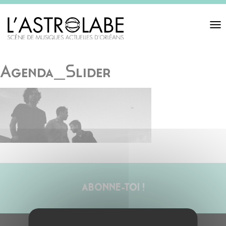
Toggl
navigat
Agenda_Slider
ABONNE-TOI !