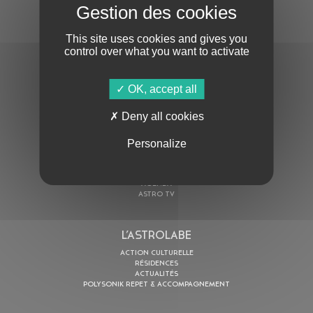
S'ABONNER À LA NEWSLETTER
This site uses cookies and gives you
control over what you want to activate
OK, accept all
Deny all cookies
En cochant cette case, j’accepte la
Politique de confidentialité
de ce site
Personalize
AU PROGRAMME
AGENDA
ASTRO TV
L’ASTROLABE
ACTION CULTURELLE
RÉSIDENCES
ACTUALITÉS
POLYSONIK REPET & ACCOMPAGNEMENT