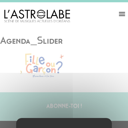
Toggl
navigat
Agenda_Slider
ABONNE-TOI !