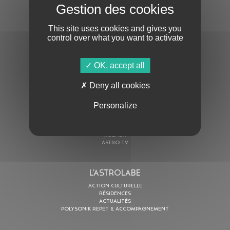
S'ABONNER À LA NEWSLETTER
This site uses cookies and gives you
control over what you want to activate
OK, accept all
Deny all cookies
En cochant cette case, j’accepte la
Politique de confidentialité
de ce site
Personalize
AU PROGRAMME
AGENDA
ASTRO TV
L’ASTROLABE
ACTION CULTURELLE
RÉSIDENCES
ACTUALITÉS
POLYSONIK REPET & ACCOMPAGNEMENT