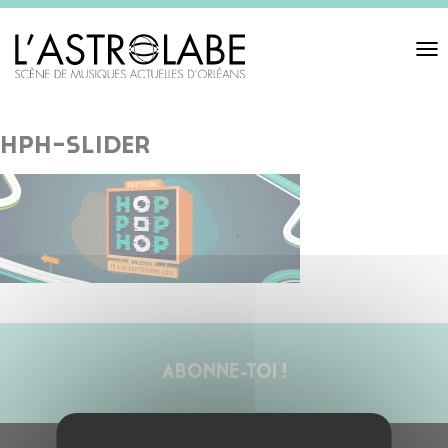
Toggl
navigat
hph-slider
ABONNE-TOI !