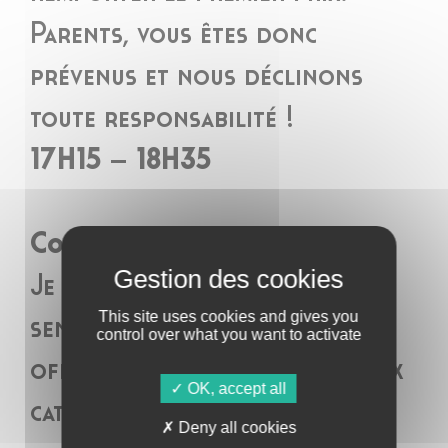
Parents, vous êtes donc
prévenus et nous déclinons
toute responsabilité !
17H15 – 18H35
Concours de dessins
Je dessine mon arbre aux mille
This site uses cookies and gives you
senteurs, un album éponyme
control over what you want to activate
offert au meilleur dessin. Deux
OK, accept all
catégories : 4-7 ans, et 7-10
Deny all cookies