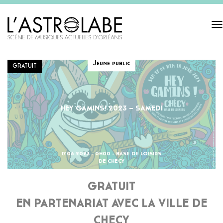
Tog
navi
Jeune public
GRATUIT
HEY GAMINS! 2023 – SAMEDI
17.06.2023 - 0H00 - BASE DE LOISIRS
DE CHECY
GRATUIT
EN PARTENARIAT AVEC LA VILLE DE
CHECY