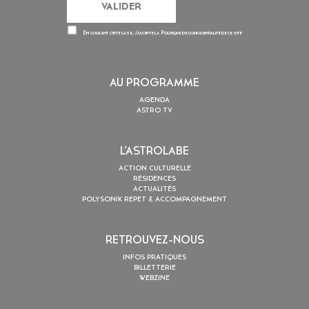
En cochant cette case, j’accepte la
Politique de confidentialité
de ce site
AU PROGRAMME
AGENDA
ASTRO TV
L’ASTROLABE
ACTION CULTURELLE
RÉSIDENCES
ACTUALITÉS
POLYSONIK REPET & ACCOMPAGNEMENT
RETROUVEZ-NOUS
INFOS PRATIQUES
BILLETTERIE
WEBZINE