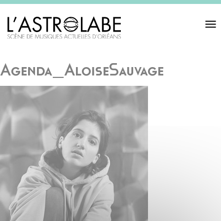
Toggl
navigat
Agenda_AloiseSauvage