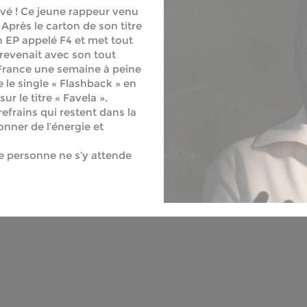
vé ! Ce jeune rappeur venu
Après le carton de son titre
on EP appelé F4 et met tout
 revenait avec son tout
m France une semaine à peine
 le single « Flashback » en
r le titre « Favela ».
efrains qui restent dans la
onner de l’énergie et
ue personne ne s’y attende