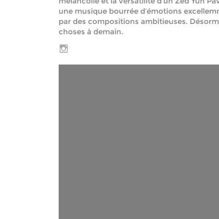
mélancolie et la versatilité d’un Zed Yun Pav
une musique bourrée d’émotions excellemm
par des compositions ambitieuses. Désormai
choses à demain.