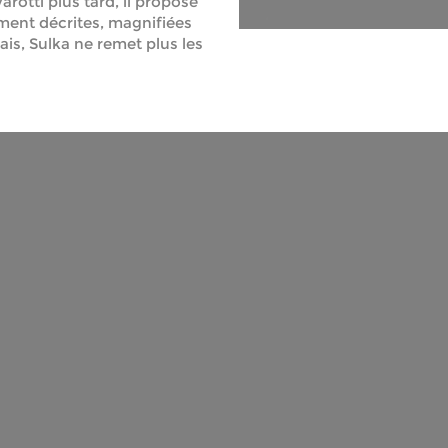
arotti plus tard, il propose
ent décrites, magnifiées
s, Sulka ne remet plus les