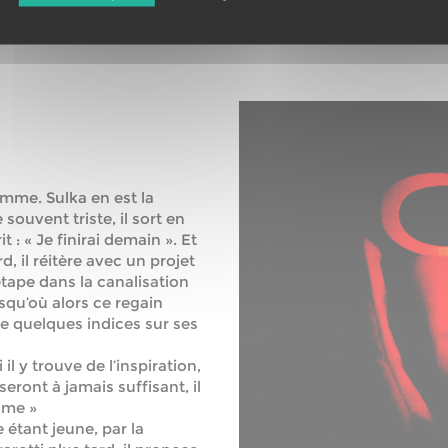
emme. Sulka en est la
souvent triste, il sort en
t : « Je finirai demain ». Et
, il réitère avec un projet
ape dans la canalisation
usqu’où alors ce regain
sse quelques indices sur ses
il y trouve de l’inspiration,
seront à jamais suffisant, il
rame »
étant jeune, par la