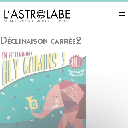
Toggl
navigat
Déclinaison carrée2