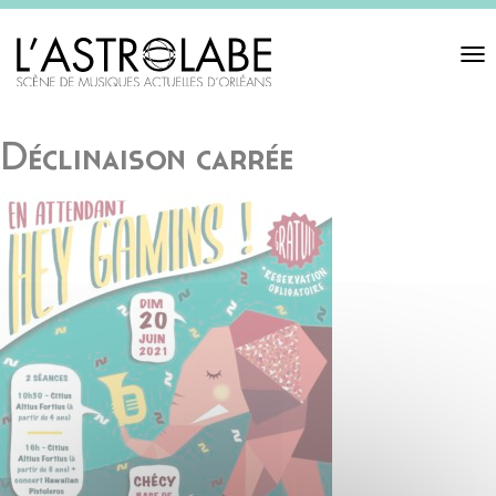
Toggl
navigat
Déclinaison carrée