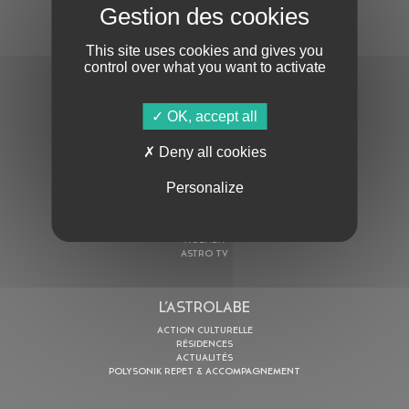
S'ABONNER À LA NEWSLETTER
This site uses cookies and gives you
control over what you want to activate
OK, accept all
Deny all cookies
En cochant cette case, j’accepte la
Politique de confidentialité
de ce site
Personalize
AU PROGRAMME
AGENDA
ASTRO TV
L’ASTROLABE
ACTION CULTURELLE
RÉSIDENCES
ACTUALITÉS
POLYSONIK REPET & ACCOMPAGNEMENT