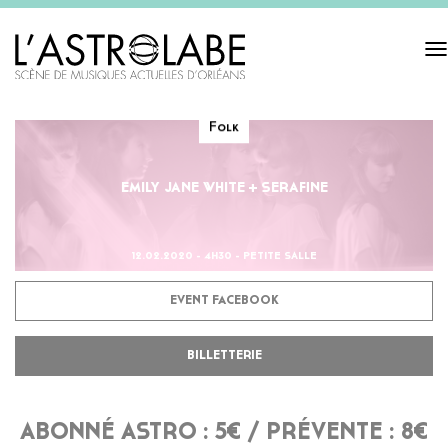
Tog
navi
Folk
EMILY JANE WHITE + SERAFINE
12.02.2020 - 4H30 - PETITE SALLE
EVENT FACEBOOK
BILLETTERIE
ABONNÉ ASTRO : 5€ / PRÉVENTE : 8€