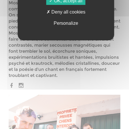
OK, accept all
Mossaï Mossaï ça fait pas très tourangeaux
comme nom mais c
’
est à l
’
image de leur musique.
Deny all cookies
On se demande la première fois où on met les
pieds, c
’
est dépaysant bien que les éléments soient
Personalize
connus, surprenant et au final, sacrément prenant.
Mossaï Mossaï cherche de nouvelles voies pour
faire du bruit, le confronter des univers divers et
contrastés, marier secousses magnétiques qui
font trembler le sol, écorchure soniques,
expérimentations bruitistes et hantées, impulsions
psyché et krautrock, mélodies cristallines, douceur
et la poésie d
’
un chant en français fortement
troublant et captivant.