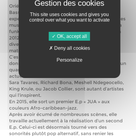
Oriélo est une artiste à multiples facettes.
Bassiste et contrebassiste de formation, elle a
This site uses cookies and gives you
expérimenté durant son parcours différents styles
control over what you want to activate
musicaux. Du classique au jazz, en passant par la
funk, le rock ou encore le hip-hop, elle décide en
OK, accept all
2012 de créer son propre univers, nourri de ces
diverses influences, et d’un propos arrivé à
Deny all cookies
maturité.
C’est à la guitare et au chant qu’elle choisit de
Personalize
donner corps à ce répertoire, accompagnée par un
quartet solidement ancré dans les musiques
actuelles.
Sara Tavares, Richard Bona, Meshell Ndegeocello,
King Krule, ou Jacob Collier, sont autant d’artistes
qui l’inspirent.
En 2015, elle sort un premier E.p « JUA » aux
couleurs Afro-caribbean-jazz.
Après avoir écumé de nombreuses scènes, elle
travaille actuellement à la réalisation d’un second
E.p. Celui-ci est désormais tourné vers des
sonorités plutôt pop alternatif, sans renier les