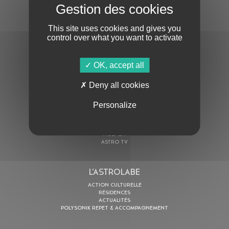
S'ABONNER À LA NEWSLETTER
This site uses cookies and gives you
control over what you want to activate
OK, accept all
Deny all cookies
En cochant cette case, j’accepte la
Politique de confidentialité
de ce site
Personalize
AU PROGRAMME
AGENDA
ASTRO TV
L’ASTROLABE
ACTION CULTURELLE
RÉSIDENCES
ACTUALITÉS
POLYSONIK REPET & ACCOMPAGNEMENT