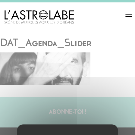
Toggl
navigat
DAT_Agenda_Slider
ABONNE-TOI !