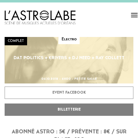
Tog
navi
Electro
COMPLET
DAT POLITICS + KRIVERS + DJ NEED + RAY COLLETT
06.10.2018 - 6H00 - PETITE SALLE
EVENT FACEBOOK
BILLETTERIE
ABONNÉ ASTRO : 5€ / PRÉVENTE : 8€ / SUR