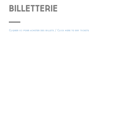
BILLETTERIE
Cliquer ici pour acheter des billets / Click here to buy tickets