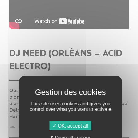
DJ NEED (ORLÉANS – ACID
ELECTRO)
Obsédé du vinyl, Dj Need (Birdy Nam Nam)
plongera le dancefloor dans une vague electro
old-school déferlant sur les friches industrielles de
This site uses cookies and gives you
control over what you want to activate
Detroit jusqu’aux cabarets technoïdes de
Hamburg.
OK, accept all
Deny all cookies